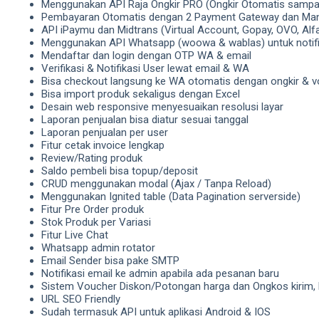
Menggunakan API Raja Ongkir PRO (Ongkir Otomatis sampa
Pembayaran Otomatis dengan 2 Payment Gateway dan Man
API iPaymu dan Midtrans (Virtual Account, Gopay, OVO, Alfa
Menggunakan API Whatsapp (woowa & wablas) untuk notif
Mendaftar dan login dengan OTP WA & email
Verifikasi & Notifikasi User lewat email & WA
Bisa checkout langsung ke WA otomatis dengan ongkir & v
Bisa import produk sekaligus dengan Excel
Desain web responsive menyesuaikan resolusi layar
Laporan penjualan bisa diatur sesuai tanggal
Laporan penjualan per user
Fitur cetak invoice lengkap
Review/Rating produk
Saldo pembeli bisa topup/deposit
CRUD menggunakan modal (Ajax / Tanpa Reload)
Menggunakan Ignited table (Data Pagination serverside)
Fitur Pre Order produk
Stok Produk per Variasi
Fitur Live Chat
Whatsapp admin rotator
Email Sender bisa pake SMTP
Notifikasi email ke admin apabila ada pesanan baru
Sistem Voucher Diskon/Potongan harga dan Ongkos kirim, 
URL SEO Friendly
Sudah termasuk API untuk aplikasi Android & IOS