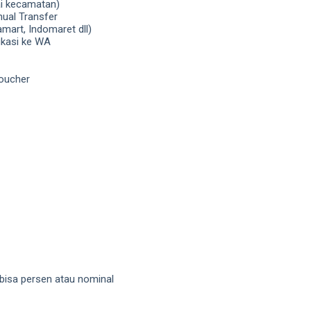
i kecamatan)
ual Transfer
mart, Indomaret dll)
ikasi ke WA
oucher
bisa persen atau nominal