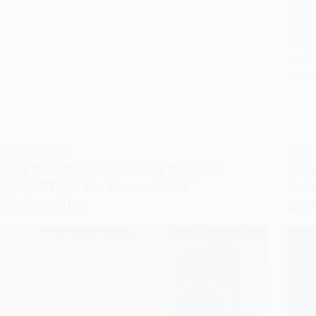
sedan
menin
keber
saat 
ANDAL
UNCATEGORIZED
UNCA
Cara Menghasilkan Uang dengan
Emai
ChatGPT: 25 Ide Keren untuk
Aut
Bisnis Online
Ber