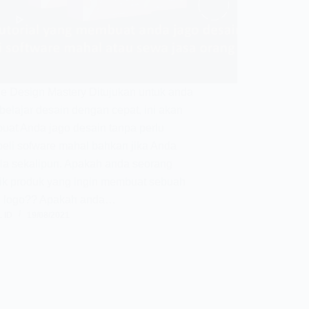
e Design Mastery Ditujukan untuk anda
belajar desain dengan cepat, ini akan
at Anda jago desain tanpa perlu
li sofware mahal bahkan jika Anda
a sekalipun. Apakah anda seorang
ik produk yang ingin membuat sebuah
d logo?? Apakah anda…
 ID
19/08/2021