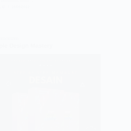
l berbasis web…
 ID
19/09/2022
TEGORIZED
ple Design Mastery