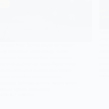
Simpl
yang 
Hai soba Andal Banyak saluran pemasaran
membu
yang menjadikan tulisan sebagai konten
membe
utamanya. Diantaranya dan cukup populer
pemul
adalah Blog, Email dan Social Media. Ketiga
pemil
saluran pemasaran ini menjadikan konten
bran
ANDAL
tulisan merupakan salah satu konten
utamanya. Sehingga aktivitas menulis konten
menjadi agenda utama dalam…
ANDAL ID
01/09/2021