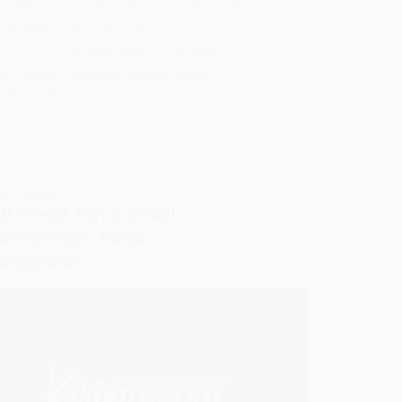
g kehilangan sebuah cara cerdas untuk
gkatkan bisnis dan meraih
hasilan yang gemilang di era digital
ini. Jangan khawatir, karena artikel…
 ID
24/07/2023
TEGORIZED
l Kredit Kirim Email
oresponder Tanpa
langganan