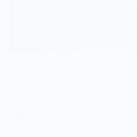
aMember adalah skrip PHP membership atau
keanggotaan dan manajemen langganan
yang fleksibel serta mudah di gunakan,
aMember Pro bukan bagian dari WordPress
namun bisa berkerja dengan sangat baik jika
di integrasikan dengan website berbasis
WordPress. aMember Pro Ini mendukung
berbagai…
ANDAL ID
19/09/2022