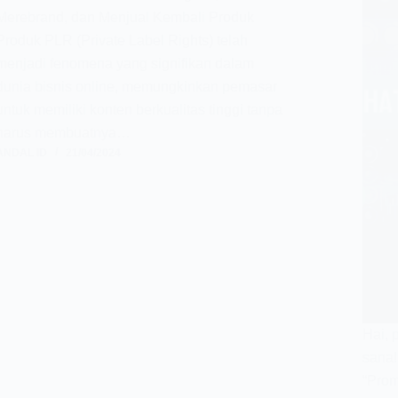
Merebrand, dan Menjual Kembali Produk
Produk PLR (Private Label Rights) telah
menjadi fenomena yang signifikan dalam
dunia bisnis online, memungkinkan pemasar
untuk memiliki konten berkualitas tinggi tanpa
harus membuatnya…
ANDAL ID
21/04/2024
Hai, 
sana
“Prom