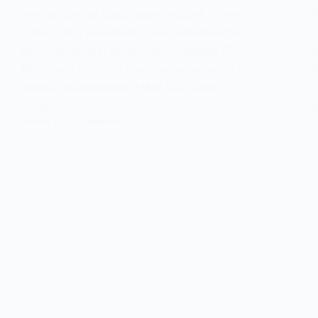
menjual produk digital seperti eBook, video
kursus, atau perangkat lunak, Anda mungkin
telah mendengar istilah “lisensi” seperti PLR,
MRR, atau RR. Tapi apa sebenarnya arti dari
semua istilah tersebut? Mari kita bahas
secara…
ANDAL ID
21/04/2024