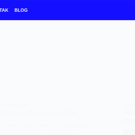
TAK
BLOG
UNCATEGORIZED
UNCA
Pahami Istilah Lisensi PLR
Sol
Cha
# Pahami Istilah Lisensi PLR: Memastikan
Anda Memiliki Hak untuk Mengedit,