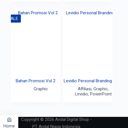
SALE
Bahan Promosi Vol 2
Levidio Personal Branding
Graphic
Affiliasi
,
Graphic
,
Levidio
,
PowerPoint
Copyright © 2026 Andal Digital Shop -
Home
PT Andal Niaga Indonesia