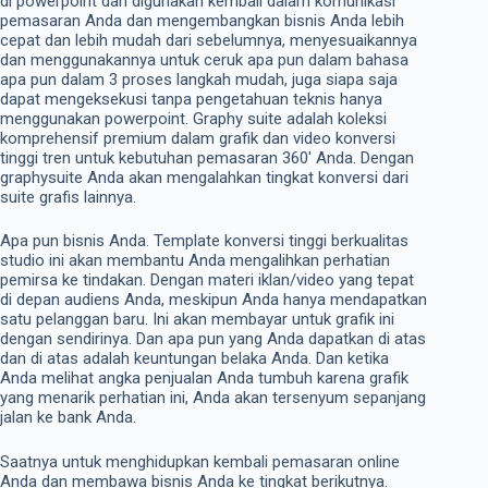
di powerpoint dan digunakan kembali dalam komunikasi
pemasaran Anda dan mengembangkan bisnis Anda lebih
cepat dan lebih mudah dari sebelumnya, menyesuaikannya
dan menggunakannya untuk ceruk apa pun dalam bahasa
apa pun dalam 3 proses langkah mudah, juga siapa saja
dapat mengeksekusi tanpa pengetahuan teknis hanya
menggunakan powerpoint. Graphy suite adalah koleksi
komprehensif premium dalam grafik dan video konversi
tinggi tren untuk kebutuhan pemasaran 360′ Anda. Dengan
graphysuite Anda akan mengalahkan tingkat konversi dari
suite grafis lainnya.
Apa pun bisnis Anda. Template konversi tinggi berkualitas
studio ini akan membantu Anda mengalihkan perhatian
pemirsa ke tindakan. Dengan materi iklan/video yang tepat
di depan audiens Anda, meskipun Anda hanya mendapatkan
satu pelanggan baru. Ini akan membayar untuk grafik ini
dengan sendirinya. Dan apa pun yang Anda dapatkan di atas
dan di atas adalah keuntungan belaka Anda. Dan ketika
Anda melihat angka penjualan Anda tumbuh karena grafik
yang menarik perhatian ini, Anda akan tersenyum sepanjang
jalan ke bank Anda.
Saatnya untuk menghidupkan kembali pemasaran online
Anda dan membawa bisnis Anda ke tingkat berikutnya.