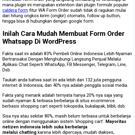
mana plugin ini merupakan extention dari plugin formulir populer
caldera form
fitur WA Form Order sudah tidak di ragukan mulai
dari hitung ongkos kirim (ongkir) otomatis, follow up button,
hingga bisa di hubungkan dengan google form.
Inilah Cara Mudah Membuat Form Order
Whatsapp Di WordPress
Fakta saat ini adalah 83% Pembeli Online Indonesia Lebih Nyaman
Bertransaksi Dengan Menghubungi Langsung Penjual Melalui
Aplikasi Chat Seperti WhatsApp, FB Messenger, Telegram, Line,
Dsb.
Taukah anda bahwa saat ini ada lebih dari 132 juta pengguna
internet di Indonesia, dan 40% nya adalah penggila sosial media.
Fakta yang menarik adalah ternyata hanya 20% nya saja yang
sudah nyaman & terbiasa berbelanja di situs ecommerce
berbasis shopping cart seperti tokopedia, bukalapak, blibli, dsb.
Sisa nya atau sekitar 80%, masih belum terbiasa untuk berbelanja
online dengan menggunakan sistem ‘shopping cart’.
Mayoritas
netizen indonesia lebih suka berbelanja
melalui chatting
karena lebih dipercaya, mudah diakses,