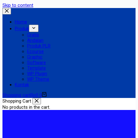
Skip to content
Home
Produk
Gratis
Andalan
Produk PLR
Ecourse
Graphic
Software
Template
WP Plugin
WP Theme
Kontak
Shopping cart
Rp
0
0
Shopping Cart
No products in the cart.