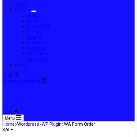
Home
Produk
Gratis
Andalan
Produk PLR
Ecourse
Graphic
Software
Template
WP Plugin
WP Theme
Kontak
Login
Shopping cart
Rp
0
0
Login
Menu
Home
Wordpress
WP Plugin
WA Form Order
SALE