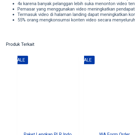
4x karena banyak pelanggan lebih suka menonton video te
Pemasar yang menggunakan video meningkatkan pendapatan
Termasuk video di halaman landing dapat meningkatkan kon
55% orang mengkonsumsi konten video secara menyeluruh
Produk Terkait
SALE
SALE
Paket Lengkap PLR Indo
WA Form Order