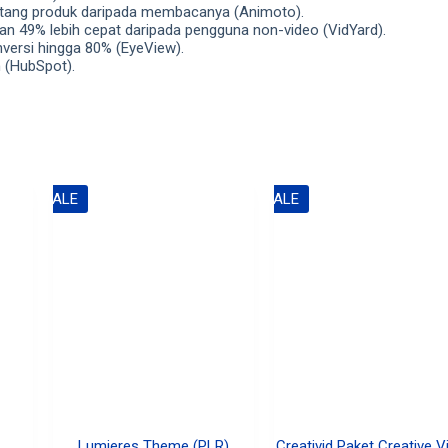
ntang produk daripada membacanya (Animoto).
 49% lebih cepat daripada pengguna non-video (VidYard).
versi hingga 80% (EyeView).
 (HubSpot).
SALE
SALE
Lumieres Theme (PLR)
Creativid Paket Creative V